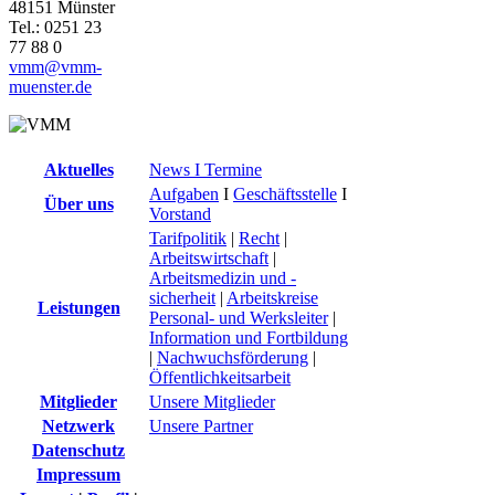
48151 Münster
Tel.: 0251 23
77 88 0
vmm@vmm-
muenster.de
Aktuelles
News I Termine
Aufgaben
I
Geschäftsstelle
I
Über uns
Vorstand
Tarifpolitik
|
Recht
|
Arbeitswirtschaft
|
Arbeitsmedizin und -
sicherheit
|
Arbeitskreise
Leistungen
Personal- und Werksleiter
|
Information und Fortbildung
|
Nachwuchsförderung
|
Öffentlichkeitsarbeit
Mitglieder
Unsere Mitglieder
Netzwerk
Unsere Partner
Datenschutz
Impressum