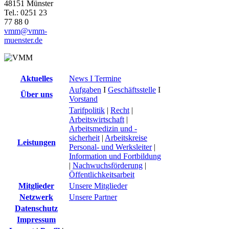
48151 Münster
Tel.: 0251 23
77 88 0
vmm@vmm-
muenster.de
Aktuelles
News I Termine
Aufgaben
I
Geschäftsstelle
I
Über uns
Vorstand
Tarifpolitik
|
Recht
|
Arbeitswirtschaft
|
Arbeitsmedizin und -
sicherheit
|
Arbeitskreise
Leistungen
Personal- und Werksleiter
|
Information und Fortbildung
|
Nachwuchsförderung
|
Öffentlichkeitsarbeit
Mitglieder
Unsere Mitglieder
Netzwerk
Unsere Partner
Datenschutz
Impressum