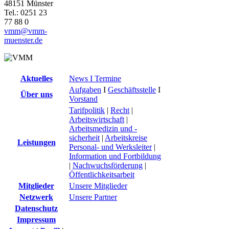
48151 Münster
Tel.: 0251 23
77 88 0
vmm@vmm-
muenster.de
Aktuelles
News I Termine
Aufgaben
I
Geschäftsstelle
I
Über uns
Vorstand
Tarifpolitik
|
Recht
|
Arbeitswirtschaft
|
Arbeitsmedizin und -
sicherheit
|
Arbeitskreise
Leistungen
Personal- und Werksleiter
|
Information und Fortbildung
|
Nachwuchsförderung
|
Öffentlichkeitsarbeit
Mitglieder
Unsere Mitglieder
Netzwerk
Unsere Partner
Datenschutz
Impressum