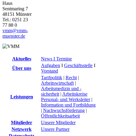
Haus
Sentmaring 7
48151 Münster
Tel.: 0251 23
77 88 0
vmm@vmm-
muenster.de
Aktuelles
News I Termine
Aufgaben
I
Geschäftsstelle
I
Über uns
Vorstand
Tarifpolitik
|
Recht
|
Arbeitswirtschaft
|
Arbeitsmedizin und -
sicherheit
|
Arbeitskreise
Leistungen
Personal- und Werksleiter
|
Information und Fortbildung
|
Nachwuchsförderung
|
Öffentlichkeitsarbeit
Mitglieder
Unsere Mitglieder
Netzwerk
Unsere Partner
Datenschutz