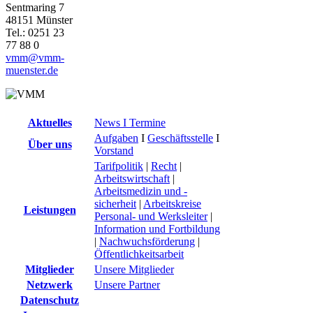
Sentmaring 7
48151 Münster
Tel.: 0251 23
77 88 0
vmm@vmm-
muenster.de
Aktuelles
News I Termine
Aufgaben
I
Geschäftsstelle
I
Über uns
Vorstand
Tarifpolitik
|
Recht
|
Arbeitswirtschaft
|
Arbeitsmedizin und -
sicherheit
|
Arbeitskreise
Leistungen
Personal- und Werksleiter
|
Information und Fortbildung
|
Nachwuchsförderung
|
Öffentlichkeitsarbeit
Mitglieder
Unsere Mitglieder
Netzwerk
Unsere Partner
Datenschutz