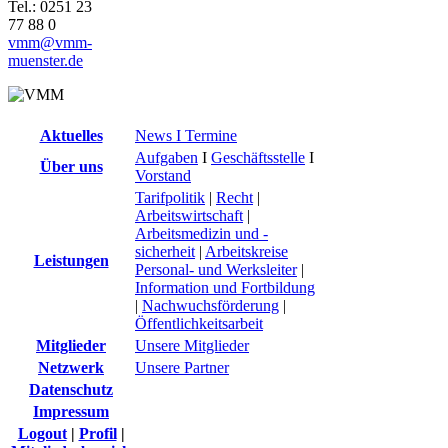
Tel.: 0251 23
77 88 0
vmm@vmm-
muenster.de
Aktuelles
News I Termine
Aufgaben
I
Geschäftsstelle
I
Über uns
Vorstand
Tarifpolitik
|
Recht
|
Arbeitswirtschaft
|
Arbeitsmedizin und -
sicherheit
|
Arbeitskreise
Leistungen
Personal- und Werksleiter
|
Information und Fortbildung
|
Nachwuchsförderung
|
Öffentlichkeitsarbeit
Mitglieder
Unsere Mitglieder
Netzwerk
Unsere Partner
Datenschutz
Impressum
Logout
|
Profil
|