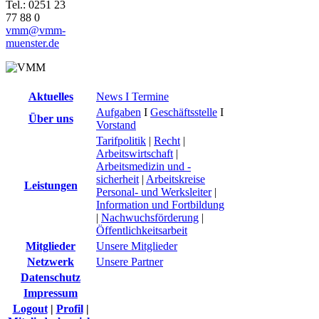
Tel.: 0251 23
77 88 0
vmm@vmm-
muenster.de
Aktuelles
News I Termine
Aufgaben
I
Geschäftsstelle
I
Über uns
Vorstand
Tarifpolitik
|
Recht
|
Arbeitswirtschaft
|
Arbeitsmedizin und -
sicherheit
|
Arbeitskreise
Leistungen
Personal- und Werksleiter
|
Information und Fortbildung
|
Nachwuchsförderung
|
Öffentlichkeitsarbeit
Mitglieder
Unsere Mitglieder
Netzwerk
Unsere Partner
Datenschutz
Impressum
Logout
|
Profil
|