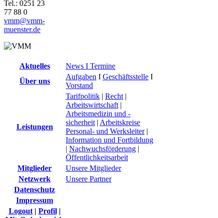
Tel.: 0251 23
77 88 0
vmm@vmm-
muenster.de
Aktuelles
News I Termine
Aufgaben
I
Geschäftsstelle
I
Über uns
Vorstand
Tarifpolitik
|
Recht
|
Arbeitswirtschaft
|
Arbeitsmedizin und -
sicherheit
|
Arbeitskreise
Leistungen
Personal- und Werksleiter
|
Information und Fortbildung
|
Nachwuchsförderung
|
Öffentlichkeitsarbeit
Mitglieder
Unsere Mitglieder
Netzwerk
Unsere Partner
Datenschutz
Impressum
Logout
|
Profil
|