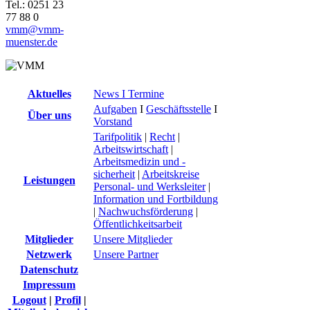
Tel.: 0251 23
77 88 0
vmm@vmm-
muenster.de
Aktuelles
News I Termine
Aufgaben
I
Geschäftsstelle
I
Über uns
Vorstand
Tarifpolitik
|
Recht
|
Arbeitswirtschaft
|
Arbeitsmedizin und -
sicherheit
|
Arbeitskreise
Leistungen
Personal- und Werksleiter
|
Information und Fortbildung
|
Nachwuchsförderung
|
Öffentlichkeitsarbeit
Mitglieder
Unsere Mitglieder
Netzwerk
Unsere Partner
Datenschutz
Impressum
Logout
|
Profil
|