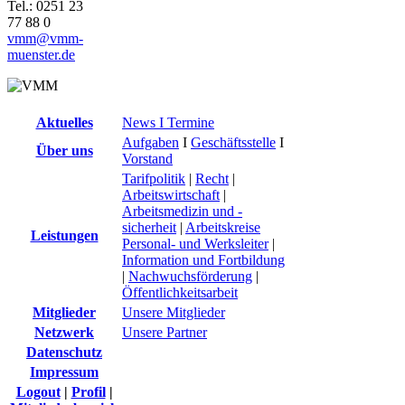
Tel.: 0251 23
77 88 0
vmm@vmm-
muenster.de
Aktuelles
News I Termine
Aufgaben
I
Geschäftsstelle
I
Über uns
Vorstand
Tarifpolitik
|
Recht
|
Arbeitswirtschaft
|
Arbeitsmedizin und -
sicherheit
|
Arbeitskreise
Leistungen
Personal- und Werksleiter
|
Information und Fortbildung
|
Nachwuchsförderung
|
Öffentlichkeitsarbeit
Mitglieder
Unsere Mitglieder
Netzwerk
Unsere Partner
Datenschutz
Impressum
Logout
|
Profil
|