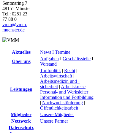
Sentmaring 7
48151 Münster
Tel.: 0251 23
77 88 0
vmm@vmm-
muenster.de
Aktuelles
News I Termine
Aufgaben
I
Geschäftsstelle
I
Über uns
Vorstand
Tarifpolitik
|
Recht
|
Arbeitswirtschaft
|
Arbeitsmedizin und -
sicherheit
|
Arbeitskreise
Leistungen
Personal- und Werksleiter
|
Information und Fortbildung
|
Nachwuchsförderung
|
Öffentlichkeitsarbeit
Mitglieder
Unsere Mitglieder
Netzwerk
Unsere Partner
Datenschutz