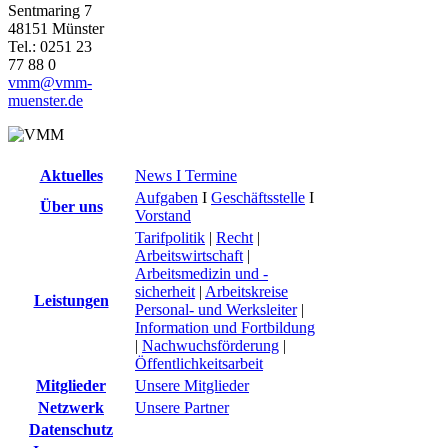
Sentmaring 7
48151 Münster
Tel.: 0251 23
77 88 0
vmm@vmm-
muenster.de
Aktuelles
News I Termine
Aufgaben
I
Geschäftsstelle
I
Über uns
Vorstand
Tarifpolitik
|
Recht
|
Arbeitswirtschaft
|
Arbeitsmedizin und -
sicherheit
|
Arbeitskreise
Leistungen
Personal- und Werksleiter
|
Information und Fortbildung
|
Nachwuchsförderung
|
Öffentlichkeitsarbeit
Mitglieder
Unsere Mitglieder
Netzwerk
Unsere Partner
Datenschutz