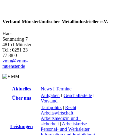
Verband Münsterländischer Metallindustrieller e.V.
Haus
Sentmaring 7
48151 Münster
Tel.: 0251 23
77 88 0
vmm@vmm-
muenster.de
Aktuelles
News I Termine
Aufgaben
I
Geschäftsstelle
I
Über uns
Vorstand
Tarifpolitik
|
Recht
|
Arbeitswirtschaft
|
Arbeitsmedizin und -
sicherheit
|
Arbeitskreise
Leistungen
Personal- und Werksleiter
|
Information und Fortbildung