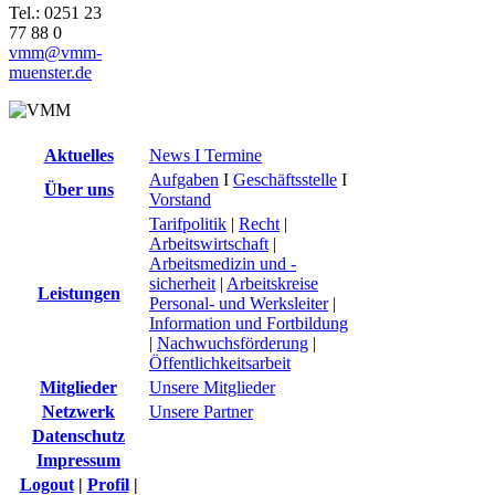
Tel.: 0251 23
77 88 0
vmm@vmm-
muenster.de
Aktuelles
News I Termine
Aufgaben
I
Geschäftsstelle
I
Über uns
Vorstand
Tarifpolitik
|
Recht
|
Arbeitswirtschaft
|
Arbeitsmedizin und -
sicherheit
|
Arbeitskreise
Leistungen
Personal- und Werksleiter
|
Information und Fortbildung
|
Nachwuchsförderung
|
Öffentlichkeitsarbeit
Mitglieder
Unsere Mitglieder
Netzwerk
Unsere Partner
Datenschutz
Impressum
Logout
|
Profil
|