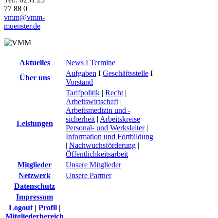
77 88 0
vmm@vmm-
muenster.de
Aktuelles
News I Termine
Aufgaben
I
Geschäftsstelle
I
Über uns
Vorstand
Tarifpolitik
|
Recht
|
Arbeitswirtschaft
|
Arbeitsmedizin und -
sicherheit
|
Arbeitskreise
Leistungen
Personal- und Werksleiter
|
Information und Fortbildung
|
Nachwuchsförderung
|
Öffentlichkeitsarbeit
Mitglieder
Unsere Mitglieder
Netzwerk
Unsere Partner
Datenschutz
Impressum
Logout
|
Profil
|
Mitgliederbereich