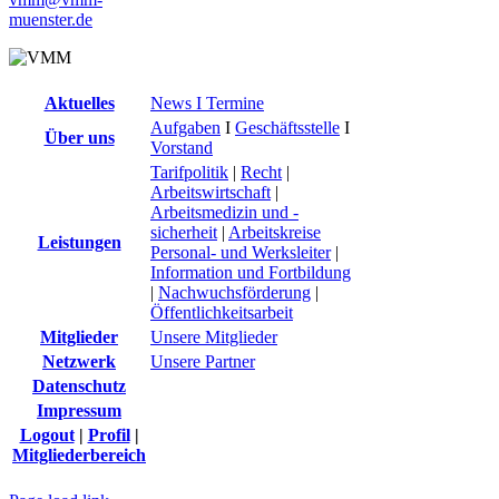
muenster.de
Aktuelles
News I Termine
Aufgaben
I
Geschäftsstelle
I
Über uns
Vorstand
Tarifpolitik
|
Recht
|
Arbeitswirtschaft
|
Arbeitsmedizin und -
sicherheit
|
Arbeitskreise
Leistungen
Personal- und Werksleiter
|
Information und Fortbildung
|
Nachwuchsförderung
|
Öffentlichkeitsarbeit
Mitglieder
Unsere Mitglieder
Netzwerk
Unsere Partner
Datenschutz
Impressum
Logout
|
Profil
|
Mitgliederbereich