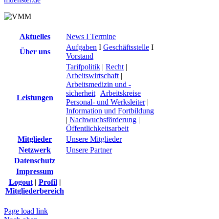
Aktuelles
News I Termine
Aufgaben
I
Geschäftsstelle
I
Über uns
Vorstand
Tarifpolitik
|
Recht
|
Arbeitswirtschaft
|
Arbeitsmedizin und -
sicherheit
|
Arbeitskreise
Leistungen
Personal- und Werksleiter
|
Information und Fortbildung
|
Nachwuchsförderung
|
Öffentlichkeitsarbeit
Mitglieder
Unsere Mitglieder
Netzwerk
Unsere Partner
Datenschutz
Impressum
Logout
|
Profil
|
Mitgliederbereich
Page load link