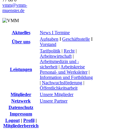
vmm@vmm-
muenster.de
Aktuelles
News I Termine
Aufgaben
I
Geschäftsstelle
I
Über uns
Vorstand
Tarifpolitik
|
Recht
|
Arbeitswirtschaft
|
Arbeitsmedizin und -
sicherheit
|
Arbeitskreise
Leistungen
Personal- und Werksleiter
|
Information und Fortbildung
|
Nachwuchsförderung
|
Öffentlichkeitsarbeit
Mitglieder
Unsere Mitglieder
Netzwerk
Unsere Partner
Datenschutz
Impressum
Logout
|
Profil
|
Mitgliederbereich