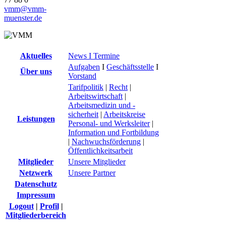
vmm@vmm-
muenster.de
Aktuelles
News I Termine
Aufgaben
I
Geschäftsstelle
I
Über uns
Vorstand
Tarifpolitik
|
Recht
|
Arbeitswirtschaft
|
Arbeitsmedizin und -
sicherheit
|
Arbeitskreise
Leistungen
Personal- und Werksleiter
|
Information und Fortbildung
|
Nachwuchsförderung
|
Öffentlichkeitsarbeit
Mitglieder
Unsere Mitglieder
Netzwerk
Unsere Partner
Datenschutz
Impressum
Logout
|
Profil
|
Mitgliederbereich