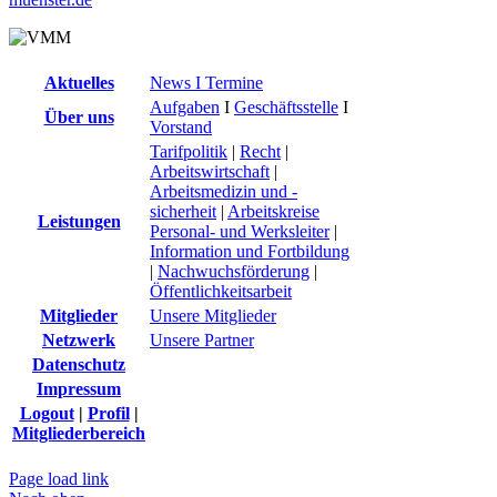
Aktuelles
News I Termine
Aufgaben
I
Geschäftsstelle
I
Über uns
Vorstand
Tarifpolitik
|
Recht
|
Arbeitswirtschaft
|
Arbeitsmedizin und -
sicherheit
|
Arbeitskreise
Leistungen
Personal- und Werksleiter
|
Information und Fortbildung
|
Nachwuchsförderung
|
Öffentlichkeitsarbeit
Mitglieder
Unsere Mitglieder
Netzwerk
Unsere Partner
Datenschutz
Impressum
Logout
|
Profil
|
Mitgliederbereich
Page load link