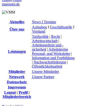
muenster.de
Aktuelles
News I Termine
Aufgaben
I
Geschäftsstelle
I
Über uns
Vorstand
Tarifpolitik
|
Recht
|
Arbeitswirtschaft
|
Arbeitsmedizin und -
sicherheit
|
Arbeitskreise
Leistungen
Personal- und Werksleiter
|
Information und Fortbildung
|
Nachwuchsförderung
|
Öffentlichkeitsarbeit
Mitglieder
Unsere Mitglieder
Netzwerk
Unsere Partner
Datenschutz
Impressum
Logout
|
Profil
|
Mitgliederbereich