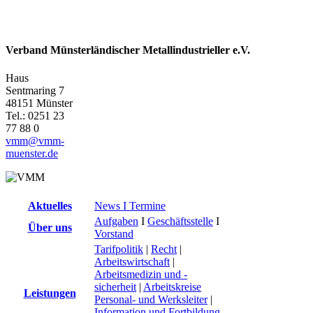
Verband Münsterländischer Metallindustrieller e.V.
Haus
Sentmaring 7
48151 Münster
Tel.: 0251 23
77 88 0
vmm@vmm-
muenster.de
Aktuelles
News I Termine
Aufgaben
I
Geschäftsstelle
I
Über uns
Vorstand
Tarifpolitik
|
Recht
|
Arbeitswirtschaft
|
Arbeitsmedizin und -
sicherheit
|
Arbeitskreise
Leistungen
Personal- und Werksleiter
|
Information und Fortbildung