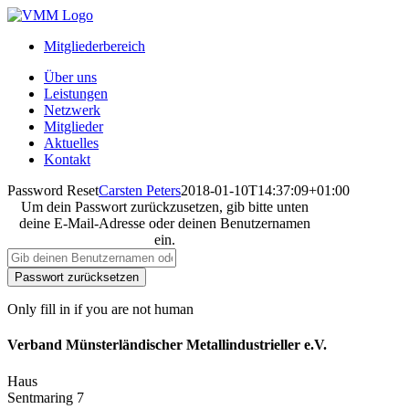
Zum
Inhalt
Mitgliederbereich
springen
Über uns
Leistungen
Netzwerk
Mitglieder
Aktuelles
Kontakt
Password Reset
Carsten Peters
2018-01-10T14:37:09+01:00
Um dein Passwort zurückzusetzen, gib bitte unten
deine E-Mail-Adresse oder deinen Benutzernamen
ein.
Only fill in if you are not human
Verband Münsterländischer Metallindustrieller e.V.
Haus
Sentmaring 7