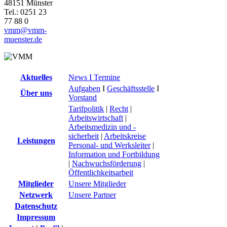
48151 Münster
Tel.: 0251 23
77 88 0
vmm@vmm-
muenster.de
Aktuelles
News I Termine
Aufgaben
I
Geschäftsstelle
I
Über uns
Vorstand
Tarifpolitik
|
Recht
|
Arbeitswirtschaft
|
Arbeitsmedizin und -
sicherheit
|
Arbeitskreise
Leistungen
Personal- und Werksleiter
|
Information und Fortbildung
|
Nachwuchsförderung
|
Öffentlichkeitsarbeit
Mitglieder
Unsere Mitglieder
Netzwerk
Unsere Partner
Datenschutz
Impressum