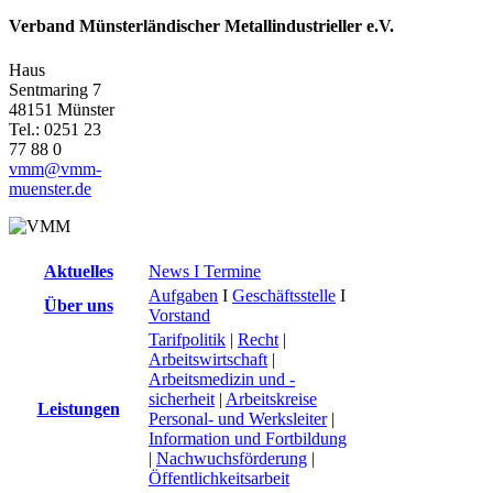
Verband Münsterländischer Metallindustrieller e.V.
Haus
Sentmaring 7
48151 Münster
Tel.: 0251 23
77 88 0
vmm@vmm-
muenster.de
Aktuelles
News I Termine
Aufgaben
I
Geschäftsstelle
I
Über uns
Vorstand
Tarifpolitik
|
Recht
|
Arbeitswirtschaft
|
Arbeitsmedizin und -
sicherheit
|
Arbeitskreise
Leistungen
Personal- und Werksleiter
|
Information und Fortbildung
|
Nachwuchsförderung
|
Öffentlichkeitsarbeit