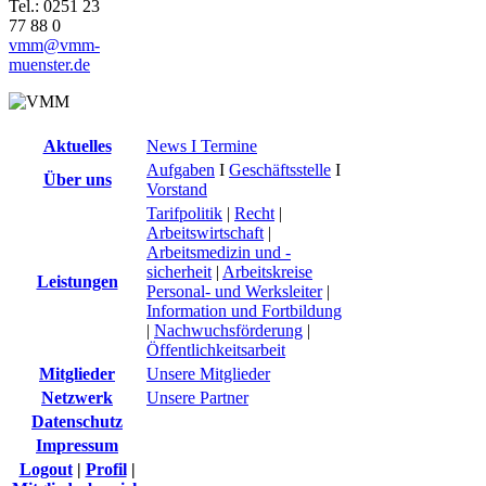
Tel.: 0251 23
77 88 0
vmm@vmm-
muenster.de
Aktuelles
News I Termine
Aufgaben
I
Geschäftsstelle
I
Über uns
Vorstand
Tarifpolitik
|
Recht
|
Arbeitswirtschaft
|
Arbeitsmedizin und -
sicherheit
|
Arbeitskreise
Leistungen
Personal- und Werksleiter
|
Information und Fortbildung
|
Nachwuchsförderung
|
Öffentlichkeitsarbeit
Mitglieder
Unsere Mitglieder
Netzwerk
Unsere Partner
Datenschutz
Impressum
Logout
|
Profil
|